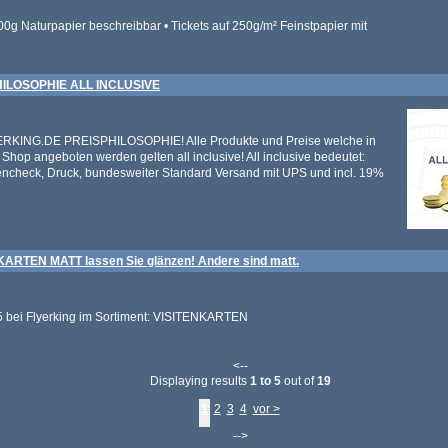
00g Naturpapier beschreibbar • Tickets auf 250g/m² Feinstpapier mit
ILOSOPHIE ALL INCLUSIVE
ERKING.DE PREISPHILOSOPHIE! Alle Produkte und Preise welche in
Shop angeboten werden gelten all inclusive! All inclusive bedeutet:
tencheck, Druck, bundesweiter Standard Versand mit UPS und incl. 19%
ARTEN MATT lassen Sie glänzen! Andere sind matt.
5 bei Flyerking im Sortiment: VISITENKARTEN
<--
Displaying results
1 to 5
out of
19
1
2
3
4
vor >
-->