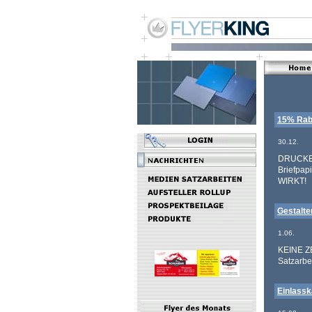
15% Raba
30.12.
DRUCKE &
Briefpap
WIRKT!
Gestalte
1.06.
KEINE ZE
Satzarbe
Einlassk