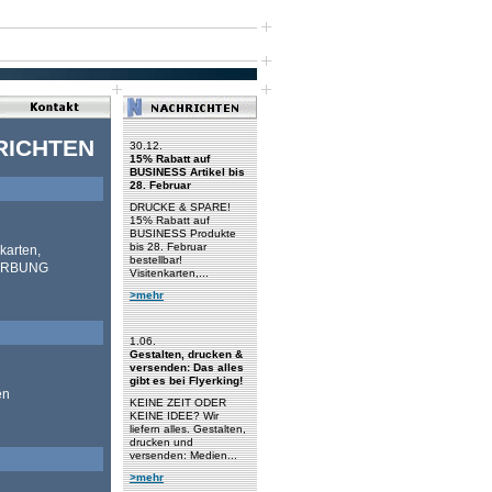
RICHTEN
30.12.
15% Rabatt auf
BUSINESS Artikel bis
28. Februar
DRUCKE & SPARE!
15% Rabatt auf
BUSINESS Produkte
bis 28. Februar
karten,
bestellbar!
 WERBUNG
Visitenkarten,...
>mehr
1.06.
Gestalten, drucken &
versenden: Das alles
gibt es bei Flyerking!
en
KEINE ZEIT ODER
KEINE IDEE? Wir
liefern alles. Gestalten,
drucken und
versenden: Medien...
>mehr