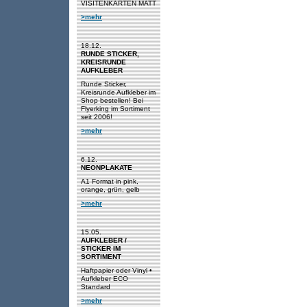
VISITENKARTEN MATT
>mehr
18.12.
RUNDE STICKER,
KREISRUNDE
AUFKLEBER
Runde Sticker,
Kreisrunde Aufkleber im
Shop bestellen! Bei
Flyerking im Sortiment
seit 2006!
>mehr
6.12.
NEONPLAKATE
A1 Format in pink,
orange, grün, gelb
>mehr
15.05.
AUFKLEBER /
STICKER IM
SORTIMENT
Haftpapier oder Vinyl •
Aufkleber ECO
Standard
>mehr