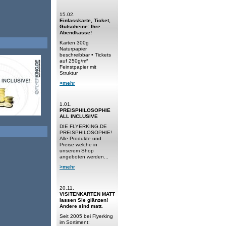
15.02.
Einlasskarte, Ticket,
Gutscheine: Ihre
Abendkasse!
Karten 300g
Naturpapier
beschreibbar • Tickets
auf 250g/m²
Feinstpapier mit
Struktur
>mehr
1.01.
PREISPHILOSOPHIE
ALL INCLUSIVE
DIE FLYERKING.DE
PREISPHILOSOPHIE!
Alle Produkte und
Preise welche in
unserem Shop
angeboten werden...
>mehr
20.11.
VISITENKARTEN MATT
lassen Sie glänzen!
Andere sind matt.
Seit 2005 bei Flyerking
im Sortiment: