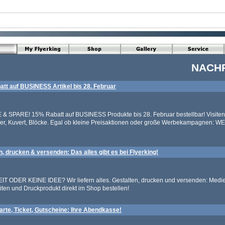
NACH
tt auf BUSINESS Artikel bis 28. Februar
 SPARE! 15% Rabatt auf BUSINESS Produkte bis 28. Februar bestellbar! Visiten
ier, Kuvert, Blöcke. Egal ob kleine Preisaktionen oder große Werbekampagnen:
n, drucken & versenden: Das alles gibt es bei Flyerking!
IT ODER KEINE IDEE? Wir liefern alles. Gestalten, drucken und versenden: Medi
iten und Druckprodukt direkt im Shop bestellen!
arte, Ticket, Gutscheine: Ihre Abendkasse!