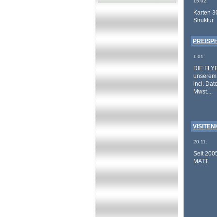
15.02.
Karten 3
Struktur
PREISPH
1.01.
DIE FLY
unserem 
incl. Da
Mwst....
VISITENK
20.11.
Seit 200
MATT