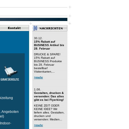
30.12.
15% Rabatt auf
BUSINESS Artikel bis
28. Februar
DRUCKE & SPARE!
15% Rabatt auf
BUSINESS Produkte
bis 28. Februar
bestellbar!
Visitenkarten,...
>mehr
1.06.
Gestalten, drucken &
versenden: Das alles
bizeitung
gibt es bei Flyerking!
KEINE ZEIT ODER
KEINE IDEE? Wir
t. Angeboten
liefern alles. Gestalten,
el)
drucken und
versenden: Medien...
(Indoor-
>mehr