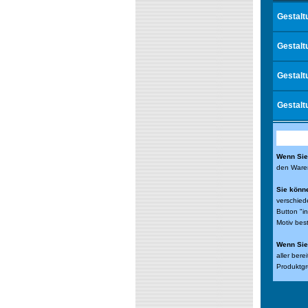
Gestalt
Gestalt
Gestalt
Gestalt
Wenn Sie 
den Waren
Sie könn
verschied
Button "i
Motiv bes
Wenn Sie 
aller ber
Produktgr