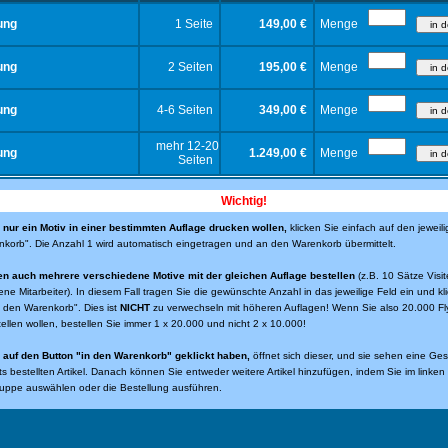
ung
1 Seite
149,00 €
Menge
ung
2 Seiten
195,00 €
Menge
ung
4-6 Seiten
349,00 €
Menge
mehr 12-20
ung
1.249,00 €
Menge
Seiten
Wichtig!
nur ein Motiv in einer bestimmten Auflage drucken wollen,
klicken Sie einfach auf den jeweili
korb". Die Anzahl 1 wird automatisch eingetragen und an den Warenkorb übermittelt.
en auch mehrere verschiedene Motive mit der gleichen Auflage bestellen
(z.B. 10 Sätze Visit
ene Mitarbeiter). In diesem Fall tragen Sie die gewünschte Anzahl in das jeweilige Feld ein und kl
n den Warenkorb". Dies ist
NICHT
zu verwechseln mit höheren Auflagen! Wenn Sie also 20.000 Fl
tellen wollen, bestellen Sie immer 1 x 20.000 und nicht 2 x 10.000!
auf den Button "in den Warenkorb" geklickt haben,
öffnet sich dieser, und sie sehen eine Ge
eits bestellten Artikel. Danach können Sie entweder weitere Artikel hinzufügen, indem Sie im linke
uppe auswählen oder die Bestellung ausführen.