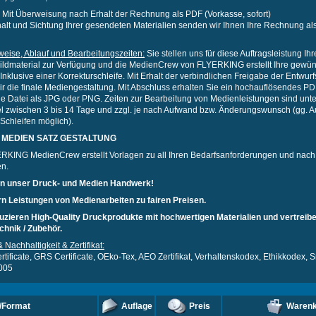
Mit Überweisung nach Erhalt der Rechnung als PDF (Vorkasse, sofort)
alt und Sichtung Ihrer gesendeten Materialien senden wir Ihnen Ihre Rechnung al
nweise, Ablauf und Bearbeitungszeiten:
Sie stellen uns für diese Auftragsleistung Ih
Bildmaterial zur Verfügung und die MedienCrew von FLYERKING erstellt Ihre gewü
Inklusive einer Korrekturschleife. Mit Erhalt der verbindlichen Freigabe der Entwur
wir die finale Mediengestaltung. Mit Abschluss erhalten Sie ein hochauflösendes P
e Datei als JPG oder PNG. Zeiten zur Bearbeitung von Medienleistungen sind unter
l zwischen 3 bis 14 Tage und zzgl. je nach Aufwand bzw. Änderungswunsch (gg. A
Schleifen möglich).
 MEDIEN SATZ GESTALTUNG
RKING MedienCrew erstellt Vorlagen zu all Ihren Bedarfsanforderungen und nach
n.
en unser Druck- und Medien Handwerk!
ern Leistungen von Medienarbeiten zu fairen Preisen.
uzieren High-Quality Druckprodukte mit hochwertigen Materialien und vertreibe
hnik / Zubehör.
& Nachhaltigkeit & Zertifikat:
tificate, GRS Certificate, OEko-Tex, AEO Zertifikat, Verhaltenskodex, Ethikkodex, 
005
/Format
Auflage
Preis
Warenk