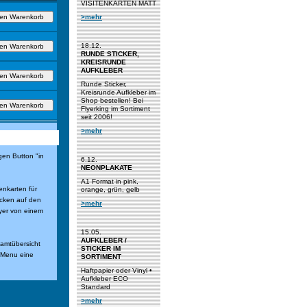
VISITENKARTEN MATT
>mehr
18.12.
RUNDE STICKER,
KREISRUNDE
AUFKLEBER
Runde Sticker,
Kreisrunde Aufkleber im
Shop bestellen! Bei
Flyerking im Sortiment
seit 2006!
>mehr
gen Button "in
6.12.
NEONPLAKATE
A1 Format in pink,
enkarten für
orange, grün, gelb
icken auf den
>mehr
yer von einem
15.05.
AUFKLEBER /
samtübersicht
STICKER IM
n Menu eine
SORTIMENT
Haftpapier oder Vinyl •
Aufkleber ECO
Standard
>mehr