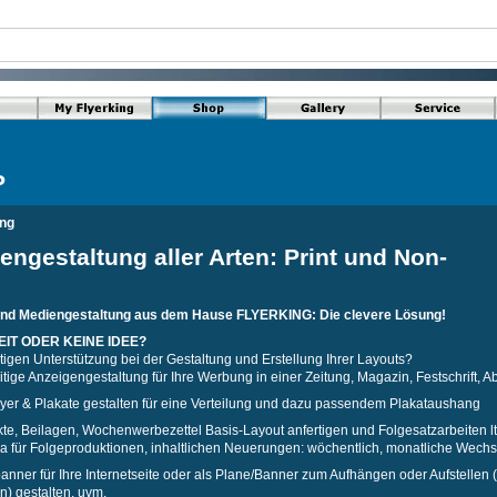
P
ung
engestaltung aller Arten: Print und Non-
und Mediengestaltung aus dem Hause FLYERKING: Die clevere Lösung!
EIT ODER KEINE IDEE?
tigen Unterstützung bei der Gestaltung und Erstellung Ihrer Layouts?
tige Anzeigengestaltung für Ihre Werbung in einer Zeitung, Magazin, Festschrift, A
lyer & Plakate gestalten für eine Verteilung und dazu passendem Plakataushang
kte, Beilagen, Wochenwerbezettel Basis-Layout anfertigen und Folgesatzarbeiten l
ka für Folgeproduktionen, inhaltlichen Neuerungen: wöchentlich, monatliche Wechs
anner für Ihre Internetseite oder als Plane/Banner zum Aufhängen oder Aufstellen 
) gestalten, uvm.