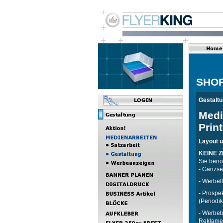
SHO
Gestalt
Medi
Print
Layout 
KEINE Z
Sie benö
- Ganzsei
- Werbef
- Prospe
(Periodi
- Werbeb
Reklamen