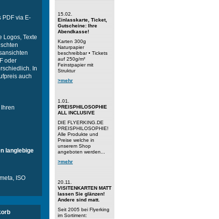
15.02.
s PDF via E-
Einlasskarte, Ticket,
Gutscheine: Ihre
Abendkasse!
re Logos, Texte
Karten 300g
nschten
Naturpapier
fsansichten
beschreibbar • Tickets
auf 250g/m²
DF oder
Feinstpapier mit
schiedlich. In
Struktur
ufpreis auch
>mehr
1.01.
 Ihren
PREISPHILOSOPHIE
ALL INCLUSIVE
DIE FLYERKING.DE
PREISPHILOSOPHIE!
Alle Produkte und
Preise welche in
unserem Shop
n langlebige
angeboten werden...
>mehr
Smeta, ISO
20.11.
VISITENKARTEN MATT
lassen Sie glänzen!
Andere sind matt.
Seit 2005 bei Flyerking
orb
im Sortiment: