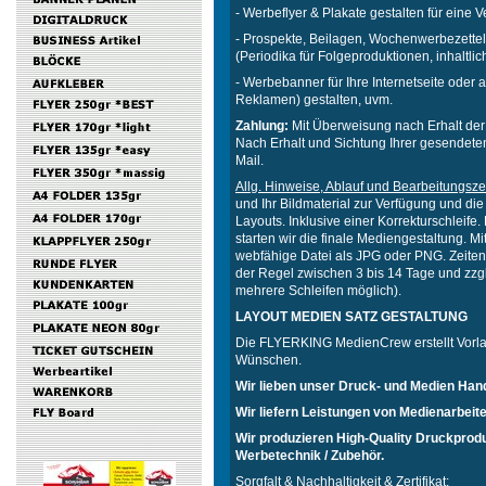
- Werbeflyer & Plakate gestalten für ein
- Prospekte, Beilagen, Wochenwerbezettel 
(Periodika für Folgeproduktionen, inhaltl
- Werbebanner für Ihre Internetseite oder
Reklamen) gestalten, uvm.
Zahlung:
Mit Überweisung nach Erhalt der
Nach Erhalt und Sichtung Ihrer gesendete
Mail.
Allg. Hinweise, Ablauf und Bearbeitungsze
und Ihr Bildmaterial zur Verfügung und d
Layouts. Inklusive einer Korrekturschleife
starten wir die finale Mediengestaltung. 
webfähige Datei als JPG oder PNG. Zeiten 
der Regel zwischen 3 bis 14 Tage und zzg
mehrere Schleifen möglich).
LAYOUT MEDIEN SATZ GESTALTUNG
Die FLYERKING MedienCrew erstellt Vorla
Wünschen.
Wir lieben unser Druck- und Medien Han
Wir liefern Leistungen von Medienarbeite
Wir produzieren High-Quality Druckprodu
Werbetechnik / Zubehör.
Sorgfalt & Nachhaltigkeit & Zertifikat: