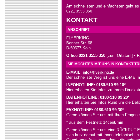
Am schnellsten und einfachsten geht es
0221 3555 350
KONTAKT
ANSCHRIFT
FLYERKING
Bonner Str. 68
D-50677 Köln
Office 0221 3555 350
[zum Ortstarif] • 
SIE MÖCHTEN MIT UNS IN KONTAKT T
E-MAIL:
info@flyerking.de
Der schnellste Weg ist uns eine E-Mail 
INFOHOTLINE: 0180-510 99 10*
Hier erhalten Sie Infos zu Ihrem Druckst
DATENHOTLINE: 0180-510 99 20*
Hier erhalten Sie Infos Rund um die Beli
FAXHOTLINE: 0180-510 99 30*
Gerne können Sie uns mit Ihren Fragen 
* aus dem Festnetz 14cent/min
Gerne können Sie uns eine RÜCKRUF E
sich kurz darauf mit Ihnen telefonisch i
Grund Ihres Anliegens, damit die entspr