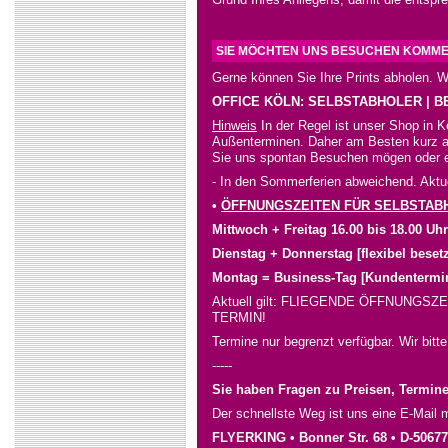
SIE MÖCHTEN UNS BESUCHEN KOMM
Gerne können Sie Ihre Prints abholen. W
OFFICE KÖLN: SELBSTABHOLER | 
Hinweis
In der Regel ist unser Shop in K
Außenterminen. Daher am Besten kurz an
Sie uns spontan Besuchen mögen oder 
- In den Sommerferien abweichend. Aktu
•
ÖFFNUNGSZEITEN FÜR SELBSTAB
Mittwoch + Freitag 16.00 bis 18.00 Uhr
Dienstag + Donnerstag [flexibel beset
Montag = Business-Tag [Kundentermi
Aktuell gilt: FLIEGENDE ÖFFNUNGS
TERMIN!
Termine nur begrenzt verfügbar. Wir bit
-----
Sie haben Fragen zu Preisen, Termine
Der schnellste Weg ist uns eine E-Mail 
FLYERKING • Bonner Str. 68 • D-5067