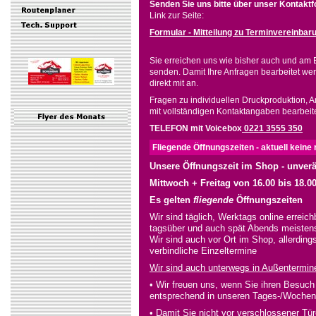
Senden Sie uns bitte über unser Kontakt
Link zur Seite:
Formular - Mitteilung zu Terminvereinbar
Sie erreichen uns wie bisher auch und am 
senden. Damit Ihre Anfragen bearbeitet werd
direkt mit an.
Fragen zu individuellen Druckproduktion, An
mit vollständigen Kontaktangaben bearbeite
TELEFON mit Voicebox
0221 3555 350
Fliegende Öffnungszeiten - aktuell kein
Unsere Öffnungszeit im Shop - unverän
Mittwoch + Freitag von 16.00 bis 18.0
Es gelten
fliegende
Öffnungszeiten
Wir sind täglich, Werktags online errei
tagsüber und auch spät Abends meistens
Wir sind auch vor Ort im Shop, allerding
verbindliche Einzeltermine
Wir sind auch unterwegs in Außentermine
• Wir freuen uns, wenn Sie ihren Besuch
entsprechend in unseren Tages-/Wochen
• Damit Sie nicht vor verschlossener Tü