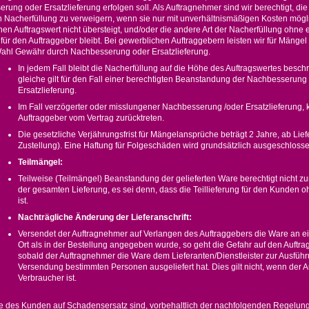
ung oder Ersatzlieferung erfolgen soll. Als Auftragnehmer sind wir berechtigt, die 
 Nacherfüllung zu verweigern, wenn sie nur mit unverhältnismäßigen Kosten mögli
chen Auftragswert nicht übersteigt, und/oder die andere Art der Nacherfüllung ohne 
 für den Auftraggeber bleibt. Bei gewerblichen Auftraggebern leisten wir für Mänge
ahl Gewähr durch Nachbesserung oder Ersatzlieferung.
In jedem Fall bleibt die Nacherfüllung auf die Höhe des Auftragswertes besch
gleiche gilt für den Fall einer berechtigten Beanstandung der Nachbesserung
Ersatzlieferung.
Im Fall verzögerter oder misslungener Nachbesserung /oder Ersatzlieferung, 
Auftraggeber vom Vertrag zurücktreten.
Die gesetzliche Verjährungsfrist für Mängelansprüche beträgt 2 Jahre, ab Lief
Zustellung). Eine Haftung für Folgeschäden wird grundsätzlich ausgeschlosse
Teilmängel:
Teilweise (Teilmängel) Beanstandung der gelieferten Ware berechtigt nicht 
der gesamten Lieferung, es sei denn, dass die Teillieferung für den Kunden o
ist.
Nachträgliche Änderung der Lieferanschrift:
Versendet der Auftragnehmer auf Verlangen des Auftraggebers die Ware an 
Ort als in der Bestellung angegeben wurde, so geht die Gefahr auf den Auftra
sobald der Auftragnehmer die Ware dem Lieferanten/Dienstleister zur Ausfüh
Versendung bestimmten Personen ausgeliefert hat. Dies gilt nicht, wenn der 
Verbraucher ist.
 des Kunden auf Schadensersatz sind, vorbehaltlich der nachfolgenden Regelun