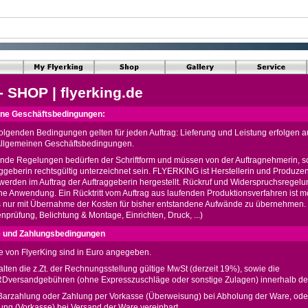
 SHOP | flyerking.de
ine Geschäftsbedingungen:
olgenden Bedingungen gelten für jeden Auftrag: Lieferung und Leistung erfolgen a
Allgemeinen Geschäftsbedingungen.
de Regelungen bedürfen der Schriftform und müssen von der Auftragnehmerin, 
aggeberin rechtsgültig unterzeichnet sein. FLYERKING ist Herstellerin und Produzent
werden im Auftrag der Auftraggeberin hergestellt. Rückruf und Widerspruchsregelu
ne Anwendung. Ein Rücktritt vom Auftrag aus laufenden Produktionsverfahren ist mö
s nur mit Übernahme der Kosten für bisher entstandene Aufwände zu übernehmen. 
nprüfung, Belichtung & Montage, Einrichten, Druck, ...)
e und Zahlungsbedingungen
se von FlyerKing sind in Euro angegeben.
alten die z.Zt. der Rechnungsstellung gültige MwSt (derzeit 19%), sowie die
versandgebühren (ohne Expresszuschläge oder sonstige Zulagen) innerhalb de
 Barzahlung oder Zahlung per Vorkasse (Überweisung) bei Abholung der Ware, ode
ng (Vorkasse) bei Versand der Ware vereinbart.