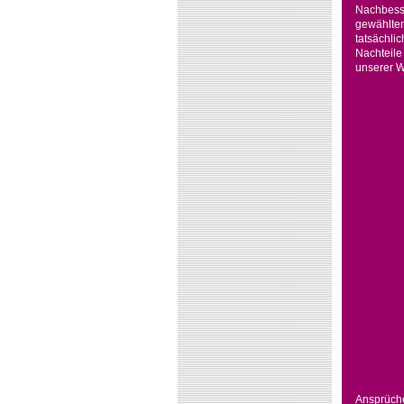
Nachbesser
gewählten
tatsächli
Nachteile
unserer W
Ansprüche