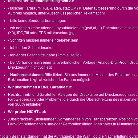
fehlerhafter Datenanlieferung sind z.B.:
- falscher Farbraum RGB-Daten, statt CMYK, Datenaufbesserung durch die Vor
Aufpreis möglich, unter Ausschluss jeglicher Reklamation!
- bitte keine Sonderfarben anlegen
- wir nehmen keine offenen Layoutdateien an (psd,ai,…) Datenformat bitte al
(X3),JPG,Tiff oder EPS mit Vorschau.jpg
- Schriften müssen immer eingebettet sein
- fehlenden Schneidmarken
- fehlender Beschnittzugabe (2mm allseitig)
- bei Vorhandensein einer farbverbindlichen Vorlage (Analog-Digi Proof, Druc
Druckbeginn nicht vorliegt
-
Nachproduktionen:
Bitte liefern Sie uns immer ein Muster des Erstdruckes,
Reklamation bzgl. abweichender Farben möglich
Wir übernehmen KEINE Garantie für:
Rechtschreib- und Satzfehler, Ablegen der Druckfarbe auf Druckerzeugnisse /
Farbwiedergabe oder Probleme, die durch die Überschreitung des maximalen
von 300% entstehen.
Wir prüfen NICHT auf:
„Überdrucken“-Einstellungen, vorhandensein von Transparenzen, Position v
Falz-/Schneidemarken und/oder Perforationslinien, Platzhalter in Nummierfe
htigten Beanstandungen hat der Auftraggeber die Wahl, ob die Nacherfüllung durc