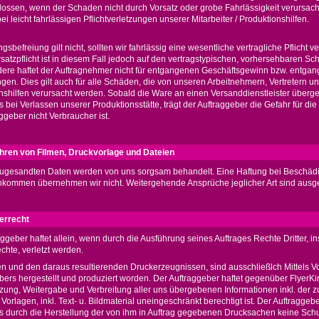
ossen, wenn der Schaden nicht durch Vorsatz oder grobe Fahrlässigkeit verursach
bei leicht fahrlässigen Pflichtverletzungen unserer Mitarbeiter / Produktionshilfen.
gsbefreiung gilt nicht, sollten wir fahrlässig eine wesentliche vertragliche Pflicht ve
satzpflicht ist in diesem Fall jedoch auf den vertragstypischen, vorhersehbaren S
ere haftet der Auftragnehmer nicht für entgangenen Geschäftsgewinn bzw. entga
gen. Dies gilt auch für alle Schäden, die von unseren Arbeitnehmern, Vertretern u
nshilfen verursacht werden. Sobald die Ware an einen Versanddienstleister überge
 bei Verlassen unserer Produktionsstätte, trägt der Auftraggeber die Gefahr für die
ggeber nicht Verbraucher ist.
hren von Filmen, Druckvorlage und Dateien
zugesandten Daten werden von uns sorgsam behandelt. Eine Haftung bei Beschäd
ommen übernehmen wir nicht. Weitergehende Ansprüche jeglicher Art sind ausg
errecht
aggeber haftet allein, wenn durch die Ausführung seines Auftrages Rechte Dritter, 
chte, verletzt werden.
n und den daraus resultierenden Druckerzeugnissen, sind ausschließlch Mittels 
bers hergestellt und produziert worden. Der Auftraggeber haftet gegenüber FlyerKi
tzung, Weitergabe und Verbreitung aller uns übergebenen Informationen inkl. der 
 Vorlagen, inkl. Text- u. Bildmaterial uneingeschränkt berechtigt ist. Der Auftraggebe
ss durch die Herstellung der von ihm in Auftrag gegebenen Drucksachen keine Sch