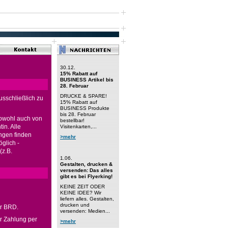
30.12.
15% Rabatt auf
BUSINESS Artikel bis
28. Februar
DRUCKE & SPARE!
usschließlich zu
15% Rabatt auf
BUSINESS Produkte
bis 28. Februar
sowohl auch von
bestellbar!
in. Alle
Visitenkarten,...
ngen finden
>mehr
glich -
(z.B.
1.06.
Gestalten, drucken &
versenden: Das alles
gibt es bei Flyerking!
KEINE ZEIT ODER
KEINE IDEE? Wir
liefern alles. Gestalten,
drucken und
r BRD.
versenden: Medien...
r Zahlung per
>mehr