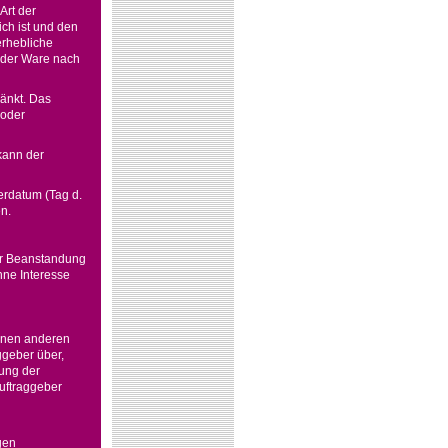
Art der
ch ist und den
erhebliche
l der Ware nach
ränkt. Das
 oder
kann der
erdatum (Tag d.
n.
zur Beanstandung
hne Interesse
einen anderen
ggeber über,
rung der
Auftraggeber
gen