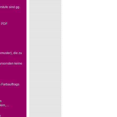
stufe sind gg.
s: PDF
kmuster), die zu
 ansonsten keine
 Farbauftrags
on
ldern,…
h