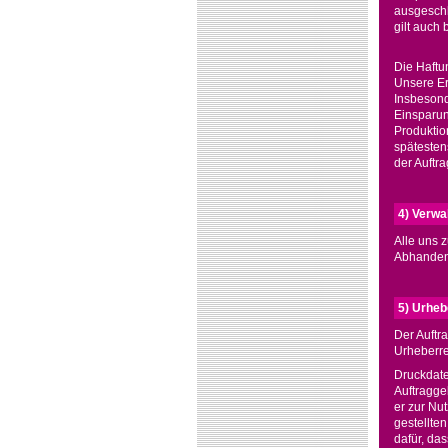
ausgeschl
gilt auch 
Die Haftun
Unsere Er
Insbesond
Einsparun
Produktio
spätestens
der Auftra
4) Verwa
Alle uns 
Abhandenk
5) Urheb
Der Auftr
Urheberre
Druckdate
Auftragge
er zur Nu
gestellten
dafür, da