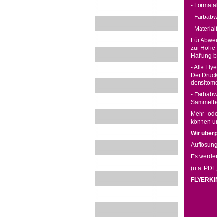
- Formata
- Farbabw
- Material
Für Abwei
zur Höhe 
Haftung b
- Alle Fl
Der Druck
densitome
- Farbabw
Sammelbo
Mehr- ode
können un
Wir überp
Auflösung
Es werde
(u.a. PDF,
FLYERKING