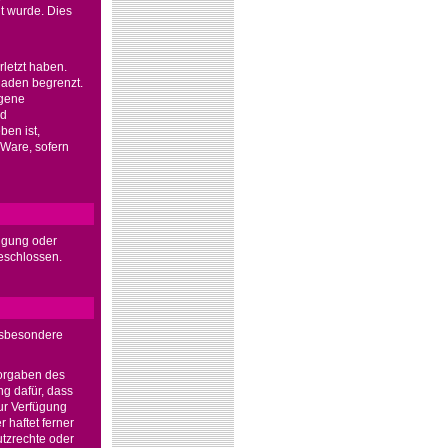
t wurde. Dies
rletzt haben.
chaden begrenzt.
ngene
nd
ben ist,
 Ware, sofern
igung oder
eschlossen.
insbesondere
Vorgaben des
ng dafür, dass
zur Verfügung
r haftet ferner
utzrechte oder