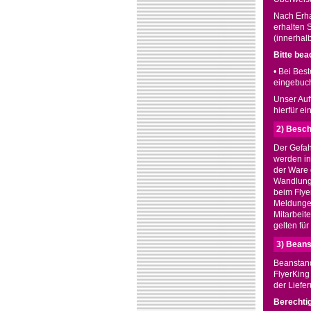
Nach Erha
erhalten 
(innerhalb
Bitte bea
• Bei Bes
eingebuch
Unser Auft
hierfür ein
2) Besch
Der Gefah
werden in
der Ware 
Wandlung.
beim Flye
Meldungen
Mitarbeit
gelten für
3) Bean
Beanstand
FlyerKing
der Liefe
Berechtig