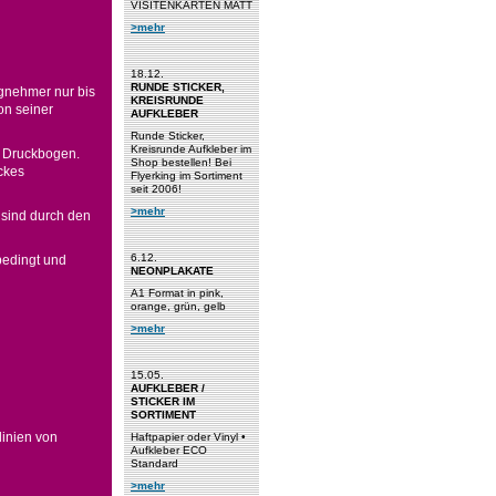
VISITENKARTEN MATT
>mehr
18.12.
RUNDE STICKER,
agnehmer nur bis
KREISRUNDE
on seiner
AUFKLEBER
Runde Sticker,
Kreisrunde Aufkleber im
m Druckbogen.
Shop bestellen! Bei
ckes
Flyerking im Sortiment
seit 2006!
>mehr
 sind durch den
6.12.
bedingt und
NEONPLAKATE
A1 Format in pink,
orange, grün, gelb
>mehr
15.05.
AUFKLEBER /
STICKER IM
SORTIMENT
inien von
Haftpapier oder Vinyl •
Aufkleber ECO
Standard
>mehr