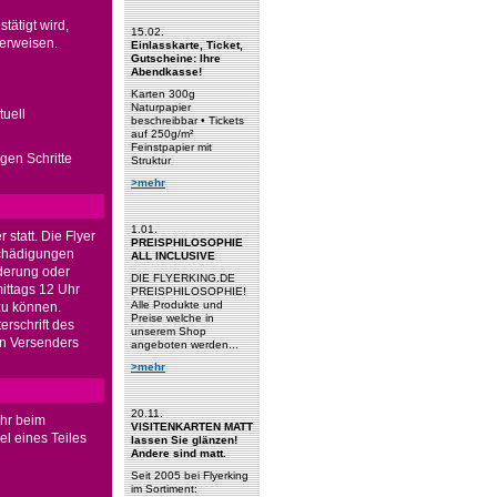
tätigt wird,
15.02.
berweisen.
Einlasskarte, Ticket,
Gutscheine: Ihre
Abendkasse!
Karten 300g
Naturpapier
tuell
beschreibbar • Tickets
auf 250g/m²
Feinstpapier mit
igen Schritte
Struktur
>mehr
1.01.
statt. Die Flyer
PREISPHILOSOPHIE
eschädigungen
ALL INCLUSIVE
derung oder
DIE FLYERKING.DE
ittags 12 Uhr
PREISPHILOSOPHIE!
Alle Produkte und
zu können.
Preise welche in
rschrift des
unserem Shop
en Versenders
angeboten werden...
>mehr
20.11.
Uhr beim
VISITENKARTEN MATT
l eines Teiles
lassen Sie glänzen!
Andere sind matt.
Seit 2005 bei Flyerking
im Sortiment: