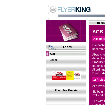
AGB -
Allgeme
Die nachf
unseren 
Abweichen
der Auftr
Produkte 
daher kei
Allerding
Druckdate
1) Preis
Alle Prei
Sie beinh
STANDARD
• Es wird
Überweisu