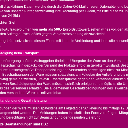
lt druckfähiger Daten, welche durch die Daten-OK-Mail unserer Datenabteilung bes
Sie von unserer Auftragsabwicklung Ihre Rechnung per E-Mail, mit Bitte diese zu ü
 von 24 Std.)
chten Sie!
tell-/Auftragsvolumen von
mehr als 500,- Euro Bruttowert,
sehen wir es vor, den ak
ten Auftrag ausschließlich gegen Vorkassebezahlung abzuwickeln!
ragsbüro setzt sich in diesen Fällen mit Ihnen in Verbindung und leitet alle notwen
.
ädigung beim Transport
renübergang auf den Auftraggeber findet bei Übergabe der Ware an den Versender 
 Faltschachteln gepackt, der Versand der Plakate erfolgt in gerolltem Zustand. B
durch unsachgemäße Transportleistung des Versenders berechtigen nicht zur Min
 Beschädigungen der Ware müssen spätestens am Folgetag der Anlieferung bis m
rKing gemeldet werden, um evtl. Ersatzansprüche gegen den Versender einleiten 
 von Beschädigungen der Ware müssen schriftlich erfolgen und möglichst die Unte
ers des Versenders erhalten. Die allgemeinen Geschäftsbedingungen des jeweilig
 den Versand der Ware als mit vereinbart.
standung und Gewährleistung
ungen der Ware müssen spätestens am Folgetag der Anlieferung bis mittags 12 
 angemeldet werden. Die Meldungen haben in schriftlicher Form zu erfolgen. Mänge
rung berechtigen nicht zur Beanstandung der gesamten Lieferung.
te Beanstandungen sind z.B.: