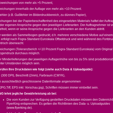
bweichungen von mehr als >5 Prozent,
eichungen innerhalb der Auflage von mehr als >10 Prozent.
fehler (z.B. Gußfehler im Bilderdruckbereich, zu dünnes Papier),
chungen bei der Papierbeschaffenheit des eingesetzten Materials haftet der Auftr
der eigenen Ansprüche gegen den jeweiligen Lieferanten. Der Auftragnehmer ist v
efreit, wenn er seine Ansprüche gegen die Lieferanten an den Kunden abtritt.
yer werden als Sammelbogen gedruckt, d.h. mehrere verschiedene Motive auf eine
 erfolgt nach Fogra-Standard Euroskala Offsetdruck und wird während des Fortdru
trisch überwacht.
eichungen (Toleranzberich +/-10 Prozent Fogra-Standard Euroskala) vom Original
gendruck durchaus möglich.
r Minderlieferungen der jeweiligen Auflagenhöhe von bis zu 5% sind produtktions
ter Umständen möglich sein.
rüfen Ihre Druckdaten wie folgt (siehe auch Data & Uploadguide):
 (300 DPI), Beschnitt (2mm), Farbraum (CMYK),
n ausschließlich geschlossene Datenformate angenommen
JPG,Tiff, EPS inkl. Vorschau.jpg), Schriften müssen immer einbettet sein.
 lehnt jegliche Gewährleistung ab bei:
Die vom Kunden zur Verfügung gestellten Druckdaten müssen den Datenrichtl
FlyerKing entsprechen. Es gelten die Richtlinien des Data- u. Uploadguides
(www.flyerking.de).