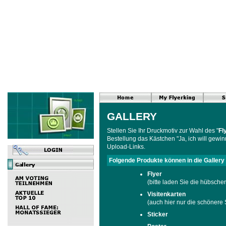
GALLERY
Stellen Sie Ihr Druckmotiv zur Wahl des "
Fl
Bestellung das Kästchen "Ja, ich will gewin
Upload-Links.
Folgende Produkte können in die Gallery
Flyer
(bitte laden Sie die hübscher
Visitenkarten
(auch hier nur die schönere 
Sticker