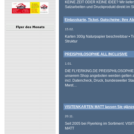
KEINE ZEIT ODER KEINE IDEE? Wir liefern
Satzarbeiten und Druckprodukt direkt im S
Einlasskarte, Ticket, Gutscheine: Ihre 
15.02.
Karten 300g Naturpapier beschreibbar • Ti
Struktur
PREISPHILOSOPHIE ALL INCLUSIVE
1.01.
DIE FLYERKING.DE PREISPHILOSOPHIE! Al
unserem Shop angeboten werden gelten all 
incl. Datencheck, Druck, bundesweiter St
Mwst....
VISITENKARTEN MATT lassen Sie glänzen
20.11.
Seit 2005 bei Flyerking im Sortiment: V
MATT