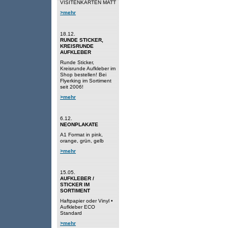
VISITENKARTEN MATT
>mehr
18.12.
RUNDE STICKER,
KREISRUNDE
AUFKLEBER
Runde Sticker,
Kreisrunde Aufkleber im
Shop bestellen! Bei
Flyerking im Sortiment
seit 2006!
>mehr
6.12.
NEONPLAKATE
A1 Format in pink,
orange, grün, gelb
>mehr
15.05.
AUFKLEBER /
STICKER IM
SORTIMENT
Haftpapier oder Vinyl •
Aufkleber ECO
Standard
>mehr