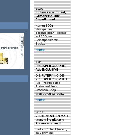
15.02.
Einlasskarte, Ticket,
Gutscheine: Ihre
Abendkasse!
Karten 300g
Naturpapier
beschreibbar • Tickets
auf 250g/m²
Feinstpapier mit
Struktur
>mehr
1.01.
PREISPHILOSOPHIE
ALL INCLUSIVE
DIE FLYERKING.DE
PREISPHILOSOPHIE!
Alle Produkte und
Preise welche in
unserem Shop
angeboten werden...
>mehr
20.11.
VISITENKARTEN MATT
lassen Sie glänzen!
Andere sind matt.
Seit 2005 bei Flyerking
im Sortiment: