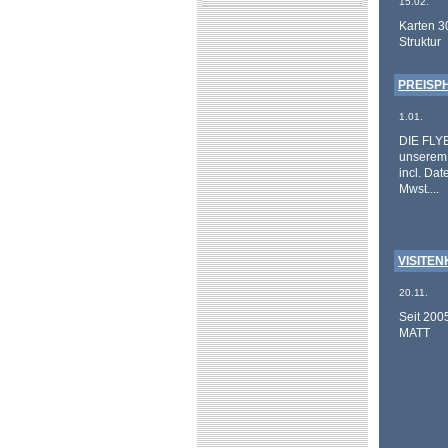
15.02.
Karten 3
Struktur
PREISPH
1.01.
DIE FLY
unserem 
incl. Da
Mwst....
VISITENK
20.11.
Seit 200
MATT