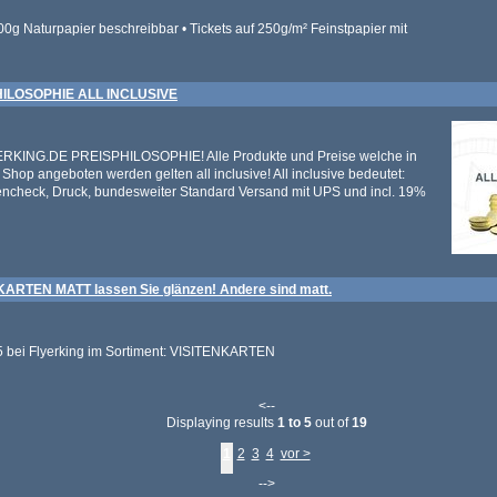
00g Naturpapier beschreibbar • Tickets auf 250g/m² Feinstpapier mit
ILOSOPHIE ALL INCLUSIVE
ERKING.DE PREISPHILOSOPHIE! Alle Produkte und Preise welche in
Shop angeboten werden gelten all inclusive! All inclusive bedeutet:
tencheck, Druck, bundesweiter Standard Versand mit UPS und incl. 19%
ARTEN MATT lassen Sie glänzen! Andere sind matt.
5 bei Flyerking im Sortiment: VISITENKARTEN
<--
Displaying results
1 to 5
out of
19
1
2
3
4
vor >
-->