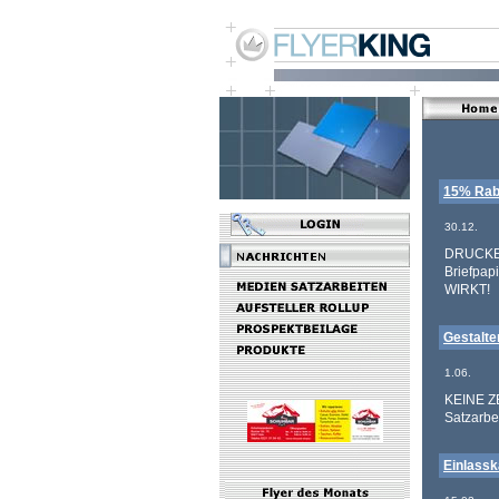
15% Raba
30.12.
DRUCKE &
Briefpap
WIRKT!
Gestalte
1.06.
KEINE ZE
Satzarbe
Einlassk