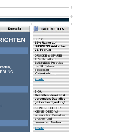
RICHTEN
30.12.
15% Rabatt auf
BUSINESS Artikel bis
28. Februar
DRUCKE & SPARE!
15% Rabatt auf
BUSINESS Produkte
bis 28. Februar
karten,
bestellbar!
 WERBUNG
Visitenkarten,...
>mehr
1.06.
Gestalten, drucken &
versenden: Das alles
gibt es bei Flyerking!
en
KEINE ZEIT ODER
KEINE IDEE? Wir
liefern alles. Gestalten,
drucken und
versenden: Medien...
>mehr