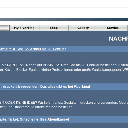
NACH
tt auf BUSINESS Artikel bis 28. Februar
 SPARE! 15% Rabatt auf BUSINESS Produkte bis 28. Februar bestellbar! Visiten
ier, Kuvert, Blöcke. Egal ob kleine Preisaktionen oder große Werbekampagnen:
n, drucken & versenden: Das alles gibt es bei Flyerking!
IT ODER KEINE IDEE? Wir liefern alles. Gestalten, drucken und versenden: Medi
iten und Druckprodukt direkt im Shop bestellen!
arte, Ticket, Gutscheine: Ihre Abendkasse!