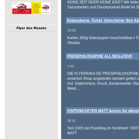
KEINE ZEIT ODER KEINE IDEE? Wir liefern
Satzarbeiten und Druckprodukt direkt im S
Einlasskarte, Ticket, Gutscheine: Ihre 
15.02.
Karten 300g Naturpapier beschreibbar • Ti
Struktur
PREISPHILOSOPHIE ALL INCLUSIVE
1.01.
DIE FLYERKING.DE PREISPHILOSOPHIE! Al
unserem Shop angeboten werden gelten all 
incl. Datencheck, Druck, bundesweiter St
Mwst....
VISITENKARTEN MATT lassen Sie glänzen
20.11.
Seit 2005 bei Flyerking im Sortiment: V
MATT