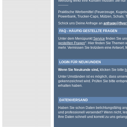
Werbung wirkt! Ihre Kunden müssen Sie nur 
---------
Praktische Werbemittel (Feuerzeuge, Kugels
Powerbank, Trucker-Caps, Mützen, Schals, Tex
Schick uns Deine Anfrage an
anfrage@flyer
FAQ - HÄUFIG GESTELLTE FRAGEN
Unter dem Menüpunkt
Service
finden Sie un
gestellten Fragen
". Hier finden Sie Themen 
mehr. Vermissen Sie trotzdem eine Antwort, f
LOGIN FÜR NEUKUNDEN
Wenn Sie Neukunde sind,
klicken Sie bitte
h
Unter Umständen ist es möglich, dass unser
gekennzeichnet wird. Prüfen Sie bitte entspr
erhalten haben.
DATENVERSAND
Haben Sie schon Daten belichtungsfähig ang
und professionell versendet? Wenn nicht, les
Ihre Daten schnell und korrekt zu uns gelan