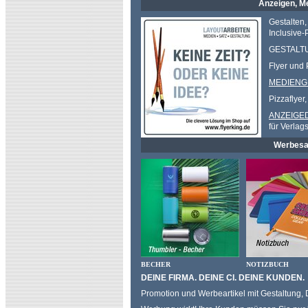
Anzeigen, Me
Gestalten,
Inclusive-
GESTALT
Flyer und 
MEDIENG
Pizzaflyer
ANZEIGE
für Verlag
Werbesac
BECHER
NOTIZBUCH
DEINE FIRMA. DEINE CI. DEINE KUNDEN.
Promotion und Werbeartikel mit Gestaltung,