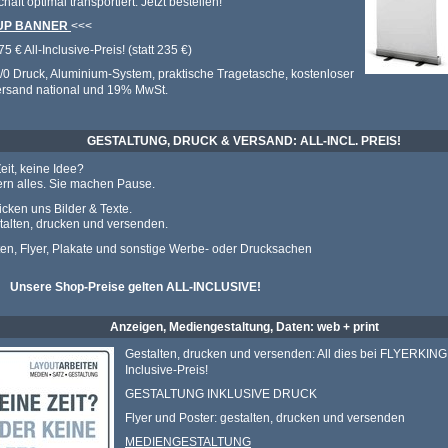
aft optimal transportiert. Jetzt bestellen!
UP BANNER
<<<
5 € All-Inclusive-Preis! (statt 235 €)
4/0 Druck, Aluminium-System, praktische Tragetasche, kostenloser
rsand national und 19% MwSt.
GESTALTUNG, DRUCK & VERSAND: ALL-INCL. PREIS!
eit, keine Idee?
fern alles. Sie machen Pause.
icken uns Bilder & Texte.
talten, drucken und versenden.
en, Flyer, Plakate und sonstige Werbe- oder Drucksachen
Unsere Shop-Preise gelten ALL-INCLUSIVE!
Anzeigen, Mediengestaltung, Daten: web + print
Gestalten, drucken und versenden: All dies bei FLYERKING 
Inclusive-Preis!
GESTALTUNG INKLUSIVE DRUCK
Flyer und Poster: gestalten, drucken und versenden
MEDIENGESTALTUNG