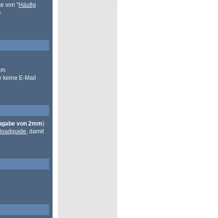
e von "
Häufig
e
am
e keine E-Mail
zugabe von 2mm
)
loadguide
, damit