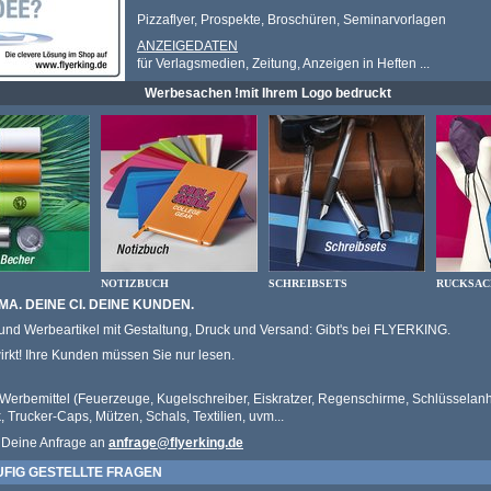
Pizzaflyer, Prospekte, Broschüren, Seminarvorlagen
ANZEIGEDATEN
für Verlagsmedien, Zeitung, Anzeigen in Heften ...
Werbesachen !mit Ihrem Logo bedruckt
NOTIZBUCH
SCHREIBSETS
RUCKSAC
MA. DEINE CI. DEINE KUNDEN.
und Werbeartikel mit Gestaltung, Druck und Versand: Gibt's bei FLYERKING.
rkt! Ihre Kunden müssen Sie nur lesen.
 Werbemittel (Feuerzeuge, Kugelschreiber, Eiskratzer, Regenschirme, Schlüsselan
Trucker-Caps, Mützen, Schals, Textilien, uvm...
 Deine Anfrage an
anfrage@flyerking.de
UFIG GESTELLTE FRAGEN