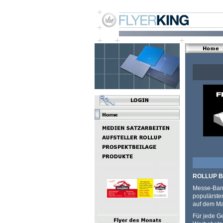
ROLLUP 
Messe-Bann
populärste
auf dem Ma
Für jede G