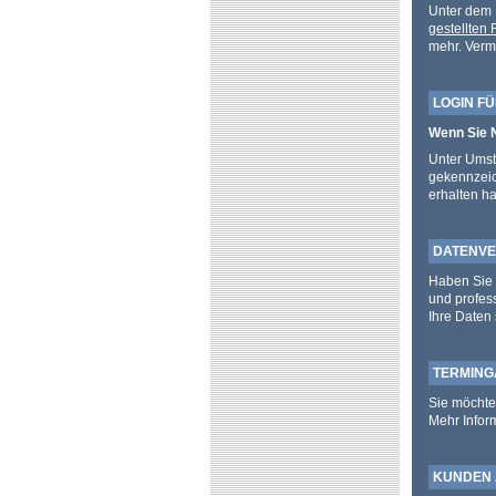
Unter dem
gestellten
mehr. Vermi
LOGIN F
Wenn Sie 
Unter Umst
gekennzeich
erhalten h
DATENV
Haben Sie 
und profess
Ihre Daten 
TERMING
Sie möchten
Mehr Inform
KUNDEN 