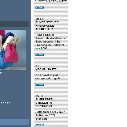
VISITENKARTEN MATT
>mehr
18.12.
RUNDE STICKER,
KREISRUNDE
AUFKLEBER
Runde Sticker,
Kreisrunde Aufkleber im
Shop bestellen! Bei
Flyerking im Sortiment
seit 2006!
>mehr
6.12.
NEONPLAKATE
K
A1 Format in pink,
orange, grün, gelb
>mehr
15.05.
AUFKLEBER /
hänger,
STICKER IM
SORTIMENT
Haftpapier oder Vinyl •
Aufkleber ECO
Standard
>mehr