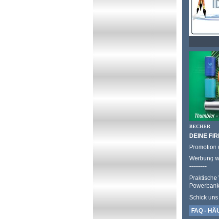
BECHER
DEINE FIR
Promotion 
Werbung wi
---------
Praktische
Powerbank, 
Schick uns
FAQ - HÄ