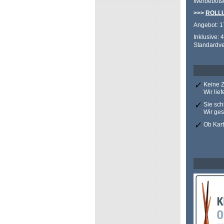
Werbebotsch
>>>
ROLL
Angebot: 17
Inklusive: 
Standardve
Keine Z
Wir lie
Sie sch
Wir ges
Ob Kart