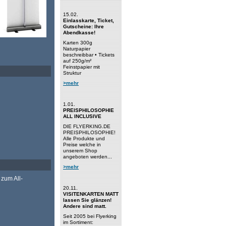
15.02.
Einlasskarte, Ticket,
Gutscheine: Ihre
Abendkasse!
Karten 300g
Naturpapier
beschreibbar • Tickets
auf 250g/m²
Feinstpapier mit
Struktur
>mehr
1.01.
PREISPHILOSOPHIE
ALL INCLUSIVE
DIE FLYERKING.DE
PREISPHILOSOPHIE!
Alle Produkte und
Preise welche in
unserem Shop
angeboten werden...
>mehr
zum All-
20.11.
VISITENKARTEN MATT
lassen Sie glänzen!
Andere sind matt.
Seit 2005 bei Flyerking
im Sortiment: