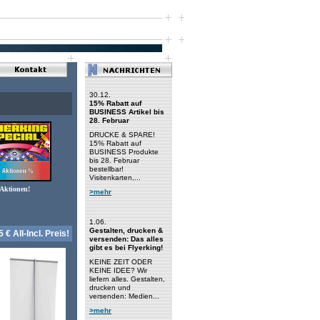
30.12.
15% Rabatt auf
BUSINESS Artikel bis
28. Februar
DRUCKE & SPARE!
15% Rabatt auf
BUSINESS Produkte
bis 28. Februar
bestellbar!
Visitenkarten,...
Aktionen!
>mehr
1.06.
Gestalten, drucken &
 All-Incl. Preis!
versenden: Das alles
gibt es bei Flyerking!
KEINE ZEIT ODER
KEINE IDEE? Wir
liefern alles. Gestalten,
drucken und
versenden: Medien...
>mehr