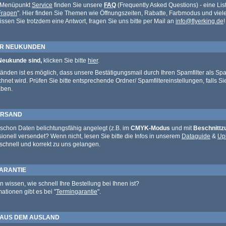
 Menüpunkt
Service
finden Sie unsere
FAQ
(Frequently Asked Questions) - eine List
 Fragen
". Hier finden Sie Themen wie Öffnungszeiten, Rabatte, Farbmodus und viel
ssen Sie trotzdem eine Antwort, fragen Sie uns bitte per Mail an
info@flyerking.de
!
ÜR NEUKUNDEN
Neukunde sind,
klicken Sie bitte
hier
.
änden ist es möglich, dass unsere Bestätigungsmail durch Ihren Spamfilter als Sp
net wird. Prüfen Sie bitte entsprechende Ordner/ Spamfiltereinstellungen, falls Si
aben.
ERSAND
schon Daten belichtungsfähig angelegt (z.B. im
CMYK-Modus
und mit
Beschnitt
ionell versendet? Wenn nicht, lesen Sie bitte die Infos in unserem
Dataguide
&
Up
schnell und korrekt zu uns gelangen.
ARANTIE
 wissen, wie schnell Ihre Bestellung bei Ihnen ist?
ationen gibt es bei "
Termingarantie
".
AUS DEM AUSLAND