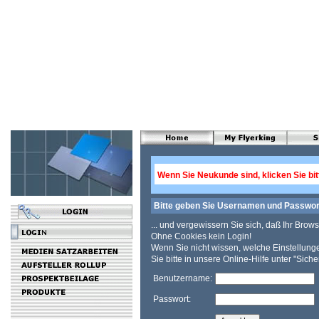
Wenn Sie Neukunde sind, klicken Sie bi
Bitte geben Sie Usernamen und Passwort 
... und vergewissern Sie sich, daß Ihr Brow
Ohne Cookies kein Login!
Wenn Sie nicht wissen, welche Einstellun
Sie bitte in unsere Online-Hilfe unter "Siche
Benutzername:
Passwort: