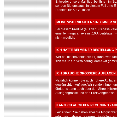
Entweder unsere Mail liegt bei Ihnen im Spa
senden Sie uns auch in diesem Fall eine E-
Problem für Sie zu lösen.
MEINE VISITENKARTEN SIND IMMER N
Bei diesem Produkt (aus der Business-Palet
eine
Termingarantie 2
mit 10 Arbeitstagen +
nicht möglich.
ICH HATTE BEI MEINER BESTELLUNG P
Wer bei diesen Anbietern ist, kann eventu
sich mit uns in Verbindung, damit wir gem
ICH BRAUCHE GRÖSSERE AUFLAGEN A
Natürlich können Sie auch höhere Auflagen
gewünschten Auflage. Wir senden Ihnen um
übrigens dann auch über den Shop. Klicken 
Auflagengrösse und den Preis/Angebotsnu
KANN ICH AUCH PER RECHNUNG ZAH
Leider nein. Sie haben aber die Möglichke
erfolgreich abgeschlossenen Bestellungen 