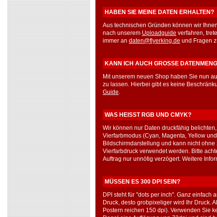
HABEN SIE MEINE DATEN ERHALTEN?
Aus technischen Gründen können wir Ihnen
nach unserem
Uploadguide
verfahren, tret
immer an
daten@flyerking.de
und Fragen z
KANN ICH AUCH GROSSE DATENMEN
Mit unserem neuen Shop haben Sie nun au
zu lassen. Hierbei gibt es keine Beschränk
Guide
.
WAS HEISST RGB UND CMYK?
Wir können nur Daten druckfähig belichten
Vierfarbmodus (Cyan, Magenta, Yellow und
Bildschirmdarstellung und kann nicht ohne
Vierfarbdruck verwendet werden. Bitte acht
Auftrag nur unnötig verzögert. Weitere Info
MÜSSEN ES 300 DPI SEIN?
DPI steht für "dots per inch". Ganz einfach
Druck, desto grobpixeliger wird Ihr Druck. 
Postern reichen 150 dpi). Verwenden Sie ke