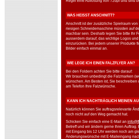
Regel eine Auflösung von 72dpi und sind b
WAS HEISST ANSCHNITT?
Anschnitt ist der zusätzliche Spielraum von 
riesigen Schneidemaschine müssten auf den
machbar sein. Deshalb legen Sie bitte Ihr 
ausserdem darauf, das wichtige Logos und I
einzurücken. Bei jedem unserer Produkte fi
Bilder einfach einmal an.
WIE LEGE ICH EINEN FALZFLYER AN?
Bei den Foldern achten Sie bitte darauf:
Wir brauchen unbedingt die Falzmarken (wo
wünschen. Am Besten ist, Sie beschreiben u
am Telefon Ihre Falzwünsche.
KANN ICH NACHTRÄGLICH MEINEN A
Natürlich können Sie auftragsrelevante Änd
noch nicht auf den Weg gemacht hat.
Schicken Sie einfach eine E-Mail an
info@f
Betreff und wir ändern gerne Ihren Auftrag
mit Eingang bis 12 Uhr werden noch am gle
Änderungswünsche mit E-Maileingang nach 