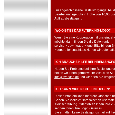
Für abgeschlossene Bestellvorgänge, bei 
Bearbeitungsgebühr in Höhe von 10,00 Eur
Auftragsbestätigung.
WO GIBT ES DAS FLYERKING-LOGO?
Wenn Sie eine Kooperation mit uns eingehe
möchte, dann finden Sie die Daten unter:
service
>
downloads
>
logo
. Bitte binden S
Kooperationsnachlass ziehen wir automatis
ICH BRAUCHE HILFE BEI IHREM SHOP
Haben Sie Probleme bei Ihrer Bestellung 
helfen wir Ihnen gerne weiter. Schicken Sie
info@flyerking.de
und wir rufen Sie umgehe
ICH KANN MICH NICHT EINLOGGEN!
Dieses Problem kann mehrere Ursachen h
Geben Sie vielleicht Ihre falschen Userdate
Kleinschreibung. Oder fehlen Ihnen Ihre Z
senden Ihnen Ihre Login-Daten zu.
Sie erhalten keine Bestätigungsmail auf I