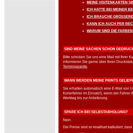
MEINE VISITENKARTEN SI
ICH HATTE BEI MEINER B
ICH BRAUCHE GRÖSSERE
KANN ICH AUCH PER RE
WARUM SIND DIE FARBE
SIND MEINE SACHEN SCHON GEDRUC
Bitte schicken Sie uns eine Mail mit Ihr
informieren Sie gerne über Ihren Druckstat
Termingarantie
.
WANN WERDEN MEINE PRINTS GELIEF
Sie erhalten automatisch eine E-Mail von 
Kurierfahrer im Einsatz!), wenn der Fahrer 
Werktag bis zur Anlieferung.
SPARE ICH BEI SELBSTABHOLUNG?
Nein.
Die Preise sind so knallhart kalkuliert, da