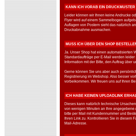
KANN ICH VORAB EIN DRUCKMUSTER
Leider können wir Ihnen keine Andrucke ode
Flyer wird auf einem Sammelbogen aufgebau
Auflagen von Postern sieht das natürlich a
Druckabnahme ausmachen.
MUSS ICH ÜBER DEN SHOP BESTELLE
Ja. Unser Shop hat einen automatisierten Wo
Standardaufträge per E-Mail werden leider 
Information mit der Bitte, den Auftrag über
Gerne können Sie uns aber auch persönlic
Registrierung im Webshop. Also besser vor
vorbeikommen. Wir freuen uns auf Ihren Be
ICH HABE KEINEN UPLOADLINK ERHA
Dieses kann natürlich technische Ursachen
von wenigen Minuten an Ihre angegebene Adr
bitte per Mail mit Kundennummer und Bes
Ihren Link zu. Kontrollieren Sie in diesem 
Mail-Adresse.