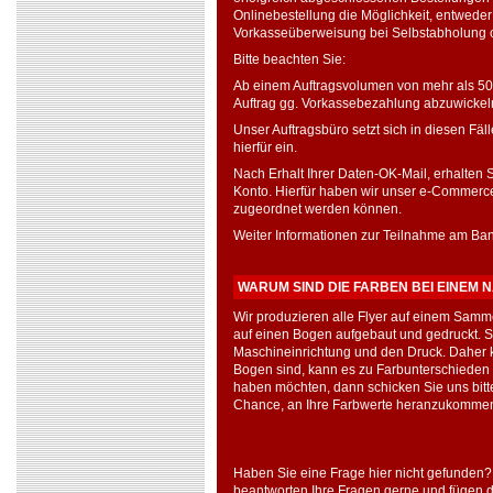
Onlinebestellung die Möglichkeit, entweder
Vorkasseüberweisung bei Selbstabholung o
Bitte beachten Sie:
Ab einem Auftragsvolumen von mehr als 500,
Auftrag gg. Vorkassebezahlung abzuwickel
Unser Auftragsbüro setzt sich in diesen Fäll
hierfür ein.
Nach Erhalt Ihrer Daten-OK-Mail, erhalten
Konto. Hierfür haben wir unser e-Commerce
zugeordnet werden können.
Weiter Informationen zur Teilnahme am Bank
WARUM SIND DIE FARBEN BEI EINEM
Wir produzieren alle Flyer auf einem Samme
auf einen Bogen aufgebaut und gedruckt. Som
Maschineinrichtung und den Druck. Daher k
Bogen sind, kann es zu Farbunterschiede
haben möchten, dann schicken Sie uns bit
Chance, an Ihre Farbwerte heranzukomme
Haben Sie eine Frage hier nicht gefunden?
beantworten Ihre Fragen gerne und fügen 