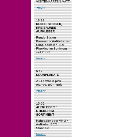
VISITENKARTEN MATT
>mehr
18.12.
RUNDE STICKER,
KREISRUNDE
AUFKLEBER
Runde Sticker,
Kreisrunde Aufkleber im
Shop bestellen! Bei
Flyerking im Sortiment
seit 2006!
>mehr
6.12.
NEONPLAKATE
A1 Format in pink,
orange, grün, gelb
>mehr
15.05.
AUFKLEBER /
STICKER IM
SORTIMENT
Haftpapier oder Vinyl •
Aufkleber ECO
Standard
>mehr