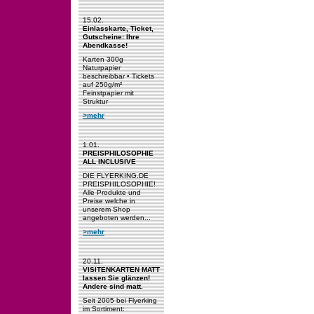
15.02.
Einlasskarte, Ticket,
Gutscheine: Ihre
Abendkasse!
Karten 300g
Naturpapier
beschreibbar • Tickets
auf 250g/m²
Feinstpapier mit
Struktur
>mehr
1.01.
PREISPHILOSOPHIE
ALL INCLUSIVE
DIE FLYERKING.DE
PREISPHILOSOPHIE!
Alle Produkte und
Preise welche in
unserem Shop
angeboten werden...
>mehr
20.11.
VISITENKARTEN MATT
lassen Sie glänzen!
Andere sind matt.
Seit 2005 bei Flyerking
im Sortiment: