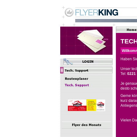
TEC
Willkomm
Haben Si
Unser tec
Tel:
0221
Je genaue
desto sch
Gerne kö
kurz dara
Anliegens
Vielen Dan