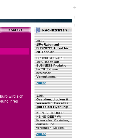
30.12.
15% Rabatt auf
BUSINESS Artikel bis
28. Februar
DRUCKE & SPARE!
15% Rabatt auf
BUSINESS Produkte
bis 28. Februar
bestellbar!
Visitenkarten,...
>mehr
1.06.
büro wird sich
Gestalten, drucken &
Grund Ihres
versenden: Das alles
gibt es bei Flyerking!
KEINE ZEIT ODER
KEINE IDEE? Wir
liefern alles. Gestalten,
drucken und
versenden: Medien...
>mehr